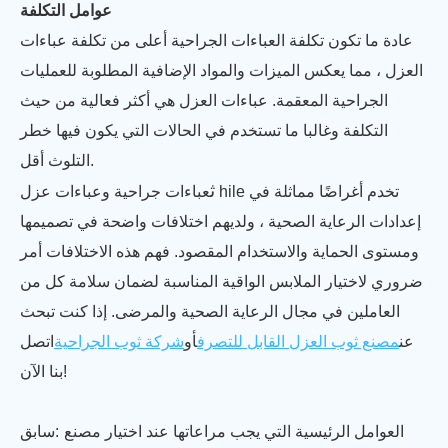
عوامل التكلفة
عادة ما تكون تكلفة العباءات الجراحية أعلى من تكلفة عباءات
العزل ، مما يعكس الميزات والمواد الإضافية المطلوبة للعمليات
الجراحية المعقمة. عباءات العزل هي أكثر فعالية من حيث
التكلفة وغالبا ما تستخدم في الحالات التي يكون فيها خطر
التلوث أقل.
ث
عباءات جراحية وعباءات عزل hile تخدم أغراضًا مماثلة في
إعدادات الرعاية الصحية ، ولديهم اختلافات واضحة في تصميمها
ومستوى الحماية والاستخدام المقصود. فهم هذه الاختلافات أمر
ضروري لاختيار الملابس الواقية المناسبة لضمان سلامة كل من
العاملين في مجال الرعاية الصحية والمرضى. إذا كنت تبحث
عن
مصنع ثوب العزل القابل للتصرف
أو
شركة ثوب الجراحية
اتصل
بنا الآن!
العوامل الرئيسية التي يجب مراعاتها عند اختيار مصنع
سابق: