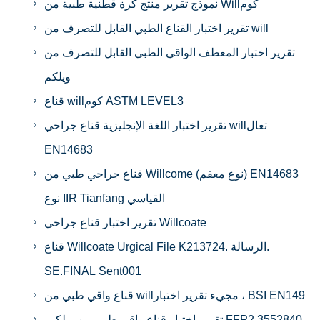
نموذج تقرير منتج كرة قطنية طبية من Willكوم
تقرير اختبار القناع الطبي القابل للتصرف من will
تقرير اختبار المعطف الواقي الطبي القابل للتصرف من
ويلكم
قناع willكوم ASTM LEVEL3
تقرير اختبار اللغة الإنجليزية قناع جراحي willتعال
EN14683
قناع جراحي طبي من Willcome (نوع معقم) EN14683
نوع IIR Tianfang القياسي
تقرير اختبار قناع جراحي Willcoate
قناع Willcoate Urgical File K213724. الرسالة.
SE.FINAL Sent001
قناع واقي طبي من willمجيء تقرير اختبار ، BSI EN149
تقرير اختبار قناع واقي طبي من ويلكيم FFP2 3552840-