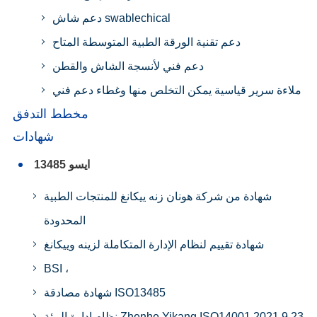
دعم شاش swablechical
دعم تقنية الورقة الطبية المتوسطة المتاح
دعم فني لأنسجة الشاش والقطن
ملاءة سرير قياسية يمكن التخلص منها وغطاء دعم فني
مخطط التدفق
شهادات
ايسو 13485
شهادة من شركة هونان زنه ييكانغ للمنتجات الطبية
المحدودة
شهادة تقييم لنظام الإدارة المتكاملة لزينه وييكانغ
BSI ،
شهادة مصادقة ISO13485
نظام إدارة البيئة Zhenhe Yikang ISO14001 2021.9.23