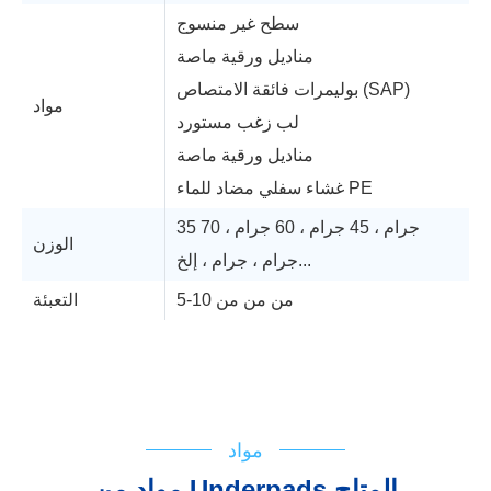
سطح غير منسوج
مناديل ورقية ماصة
بوليمرات فائقة الامتصاص (SAP)
مواد
لب زغب مستورد
مناديل ورقية ماصة
غشاء سفلي مضاد للماء PE
35 جرام ، 45 جرام ، 60 جرام ، 70
الوزن
جرام ، جرام ، إلخ...
5-10 من من من
التعبئة
الدعم الفني
مخطط التدفق
IFU
شهادة تسجيل
مواد
مواد من Underpads المتاح