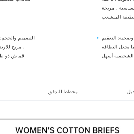
حساسية ، مريحة
يم Eo والحزمة الفردية ، آمنة ، محمولة ،
التصميم والحجم: 
ا يجعل النظافة
، مريح للارت
هل.
قماش ذو طبق
يل
مخطط التدفق