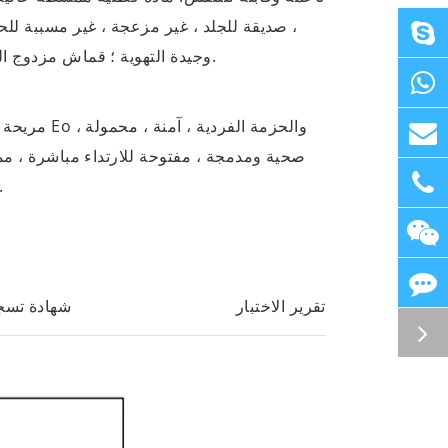
، صديقة للجلد ، غير مزعجة ، غير مسببة لل
وجيدة التهوية ؛ قماش مزدوج الطبقة المنشعب.
مريحة وصحية: التعق
صحية ومدمجة ، مفتوحة للارتداء مباشرة ، مم
الشخصية أس
تقرير الاختبار
شهادة تسج