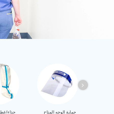
العربية
ไทย
Malay
 سرير
حماية الوجه المتاح
حذاء/غطا