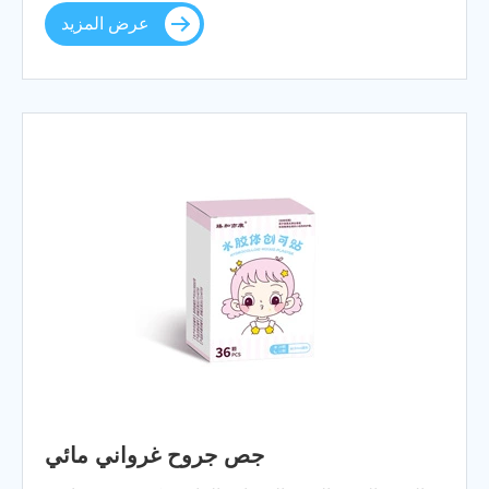
عرض المزيد
جص جروح غرواني مائي