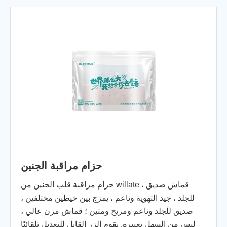
حزام مراقبة الجنين
حزام مراقبة قلب الجنين من willate ، قماش صديق
للجلد ، جيد التهوية وناعم ، يمزج بين خيطين مختلفين ،
صديق للجلد وناعم ومريح ومتين ؛ قماش مرن عالي ،
ليس من السهل تغييره. يقوم الزر القابل للتعديل تلقائيًا