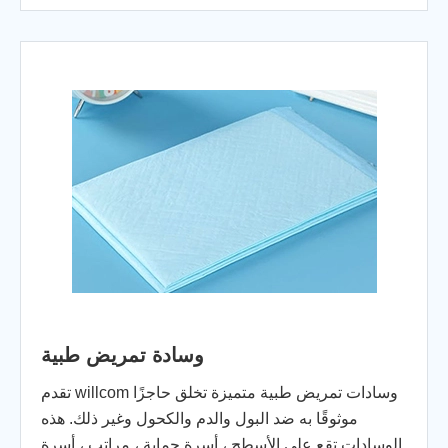
وسادة تمريض طبية
تقدم willcom وسادات تمريض طبية متميزة تخلق حاجزًا
موثوقًا به ضد البول والدم والكحول وغير ذلك. هذه
الوسادات تقع على الأسطح ، أسرة حماية ، مراتب ، أسرة