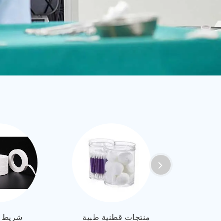
العربية
ไทย
Malay
لقابل
منتجات قطنية طبية
شريط 