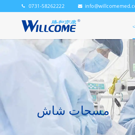
0731-58262222
info@willcomemed.
ت
مسحات شاش