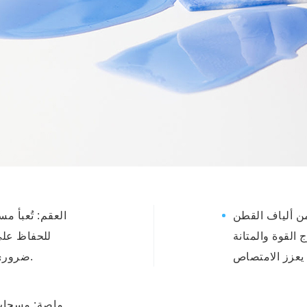
ن ألياف القطن
العقم: تُعبأ 
 القوة والمتانة
للحفاظ على 
ضروري في العمليات الجراحية والطبية لمنع العدوى.
ماصة: مسحات 