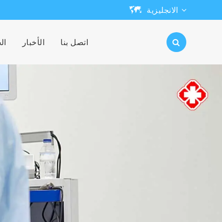
الانجليزية
English
اتصل بنا
الأخبار
ال
日本語
한국어
français
Deutsch
Español
русский
português