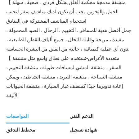
【 منشفة مدمجة محكمة الغلق بشكل فردي ، صحية ، سهلة
الحمل والتخزين. يجب أن يكون لديك مناشف سفر لتجنب
استخدام المناشف المشتركة في الفنادق
جمل أفضل هدية للمسافر ، التخييم ، الرحال ، الصيد المحمولة ،
مفيدة ، مريحة وقابلة للتحلل ، جميع ألياف القطن الطبيعية ،
دون أي عملية كيميائية ، خالية من القلق من البشرة الحساسة.
【 متعددة الأغراض-تستخدم على نطاق واسع مثل منشفة
السفر ، منشفة المشي لمسافات طويلة ، منشفة التخييم ،
منشفة السباحة ، منشفة التبريد ، منشفة الشاطئ ، ويمكن
إعادة تدويرها جيدًا كمنظف غبار السيارة ، منشفة الحيوانات
الأليفة
الدعم الفني
المواصفات
شهادة تسجيل
مخطط التدفق