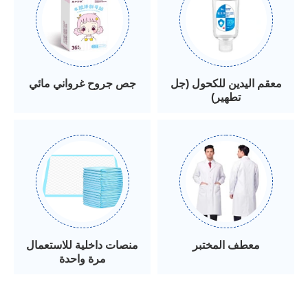
معقم اليدين للكحول (جل
جص جروح غرواني مائي
تطهير)
معطف المختبر
منصات داخلية للاستعمال
مرة واحدة