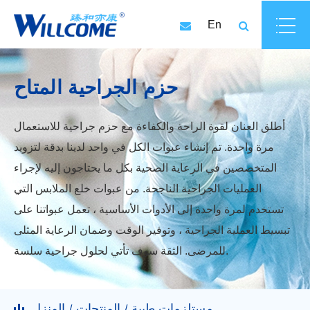
En
حزم الجراحية المتاح
أطلق العنان لقوة الراحة والكفاءة مع حزم جراحية للاستعمال
مرة واحدة. تم إنشاء عبوات الكل في واحد لدينا بدقة لتزويد
المتخصصين في الرعاية الصحية بكل ما يحتاجون إليه لإجراء
العمليات الجراحية الناجحة. من عبوات خلع الملابس التي
تستخدم لمرة واحدة إلى الأدوات الأساسية ، تعمل عبواتنا على
تبسيط العملية الجراحية ، وتوفير الوقت وضمان الرعاية المثلى
للمرضى. الثقة سوف تأتي لحلول جراحية سلسة.
مستلزمات طبية
المنتجات
المنزل