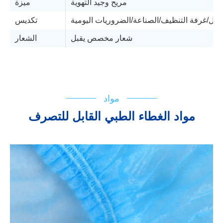
مريح وجيد التهوية
ميزة
يل/غرفة التنظيف/الصناعة/الضروريات اليومية
تكديس
شعار مخصص يقبل
الشعار
الدعم الفني
مخطط التدفق
IFU
شهادة تسجيل
مواد
مواد الغطاء الطبي القابل للتصرف