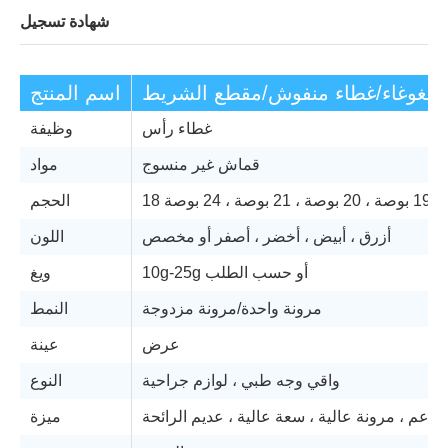
شهادة تسجيل
الغوغاء/غطاء منفوش/مقطع الشريط
اسم المنتج
غطاء رأس
وظيفة
قماش غير منسوج
مواد
2 بوصة ، 24 بوصة
الحجم
أزرق ، أبيض ، أخضر ، أصفر أو مخصص
اللون
10g-25g أو حسب الطلب
ويغ
مرونة واحدة/مرونة مزدوجة
النمط
عرض
عينة
واقي وجه طبي ، لوازم جراحية
النوع
ناعم ، مرونة عالية ، سعة عالية ، عديم الرائحة
ميزة