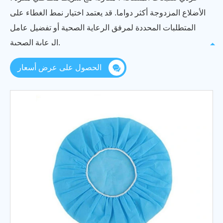
الأضلاع المزدوجة أكثر دواما. قد يعتمد اختيار نمط الغطاء على
المتطلبات المحددة لمرفق الرعاية الصحية أو تفضيل عامل
الرعاية الصحية.
نحن نقدم مجموعة واسعة من القبعات الطبية التي يمكن
الحصول على عرض أسعار
التخلص منها لعملائنا والتي تناسب بسهولة رؤوس كل من
الرجال والنساء. بالإضافة إلى ميزاتها ، يمنع استخدامها من
تساقط الكائنات الدقيقة أثناء التشغيل. مجموعتنا تجد تطبيقًا
واسعًا في مستشفيات مختلفة واعترف بالطبيعة والجودة سهلة
الاستخدام.