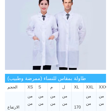
طاولة بمقاس للنساء (ممرضة وطبيب)
XXXL
XXL
XL
ل
م
S
XS
الحجم
من
من
من
من
من
من
من
من
من
من
من
من
170
الارتفاع
من
من
من
من
من
من