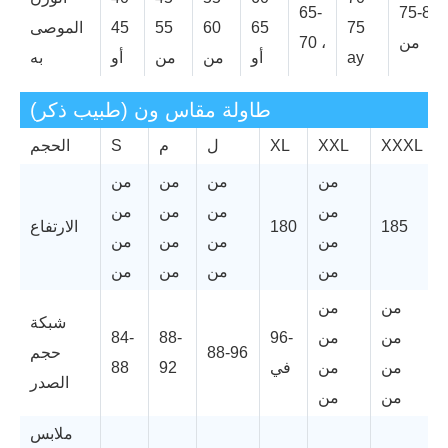
65-
75-80
75
65
60
55
45
الموصى
من
70 ،
ay
أو
من
من
أو
به
طاولة مقاس ون (طبيب ذكر)
XXXL
XXL
XL
ل
م
S
الحجم
من
من
من
من
من
من
من
من
185
180
الارتفاع
من
من
من
من
من
من
من
من
من
من
شبكة
من
من
96-
88-
84-
88-96
حجم
من
من
في
92
88
الصدر
من
من
ملابس