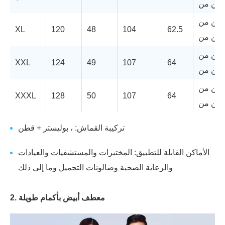
من من
من من
XL
120
48
104
62.5
من من
من من
XXL
124
49
107
64
من من
من من
XXXL
128
50
107
64
من من
تركيبة القماش: ، بوليستر + قطن
الأماكن القابلة للتطبيق: المختبرات والمستشفيات والعيادات
والرعاية الصحية وصالونات التجميل وما إلى ذلك
2. معطف أبيض بأكمام طويلة