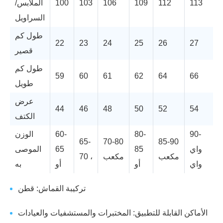
113
112
109
106
103
100
الملابس/
السراويل
طول كم
22
23
24
25
26
27
قصير
طول كم
59
60
61
62
64
66
طويل
عرض
44
46
48
50
52
54
الكتف
90-
80-
60-
الوزن
65-
70-80
85-90
واي
85
65
الموصى
مكعب
مكعب
70 ،
واي
أو
أو
به
تركيبة القماش: قطن
الأماكن القابلة للتطبيق: المختبرات والمستشفيات والعيادات