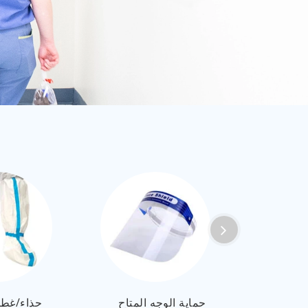
العربية
ไทย
Malay
 سرير
حماية الوجه المتاح
حذاء/غطا