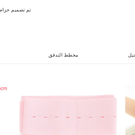
يل
مخطط التدفق