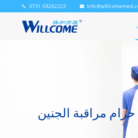
0731-58262222
info@willcomemed.
ت
حزام مراقبة الجنين