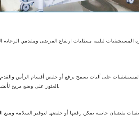
رة المستشفيات لتلبية متطلبات ارتفاع المرضى ومقدمي الرعاية ا
رّة المستشفيات على آليات تسمح برفع أو خفض أقسام الرأس والق
العثور على وضع مريح لأنشطة مثل الأكل أو القراءة أو مشاهدة التلفزيون.
ستشفيات بقضبان جانبية يمكن رفعها أو خفضها لتوفير السلامة ومن