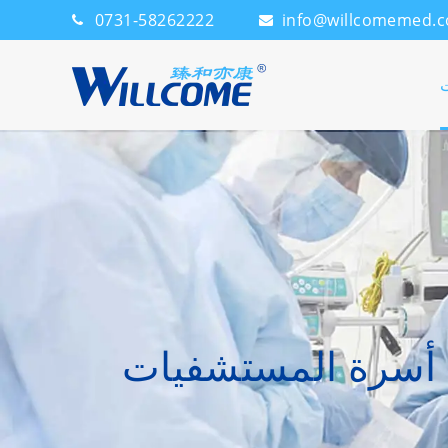
0731-58262222
info@willcomemed.
ت
أسرة المستشفيات