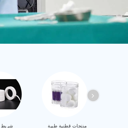
العربية
ไทย
Malay
لقابل
منتجات قطنية طبية
شريط 