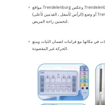
مواقع Trendelenburg وعكس Trendelenburg: تتمتع بعض أسرة المستشفيات بالقدرة على إمالة إطار السرير بالكامل لإنشاء وضع Trendelenburg
(الرأس لأسفل ، القدمين لأعلى) أو وضع Trendelenburg العكسي (الرأس لأعلى ، أقدام أسفل). وغالبا ما تستخدم هذه المواقف لإجراءات طبية محددة أو
لتحسين راحة المريض.
ات في مكانها مع فرامات لضمان الثبات ومنع
الحركة غير المقصودة.