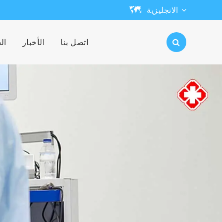
الانجليزية
English
اتصل بنا
الأخبار
ال
日本語
한국어
français
Deutsch
Español
русский
português