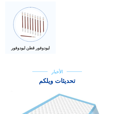
ايودوفور قطن ايودوفور
الأخبار
تحديثات ويلكم