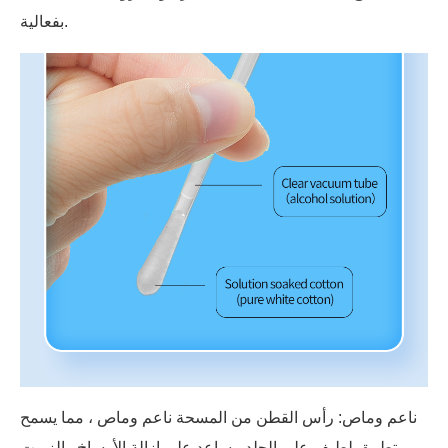
بفعالية.
ناعم وماص: رأس القطن من المسحة ناعم وماص ، مما يسمح
بتطبيق لطيف على الجلد. يساعد على إزالة الأوساخ والزيوت